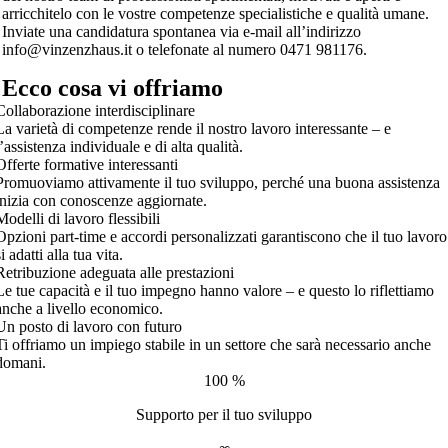
arricchitelo con le vostre competenze specialistiche e qualità umane.
Inviate una candidatura spontanea via e-mail all’indirizzo
info@vinzenzhaus.it
o telefonate al numero 0471 981176.
Ecco cosa vi offriamo
Collaborazione interdisciplinare
La varietà di competenze rende il nostro lavoro interessante – e
l’assistenza individuale e di alta qualità.
Offerte formative interessanti
Promuoviamo attivamente il tuo sviluppo, perché una buona assistenza
inizia con conoscenze aggiornate.
Modelli di lavoro flessibili
Opzioni part-time e accordi personalizzati garantiscono che il tuo lavoro
si adatti alla tua vita.
Retribuzione adeguata alle prestazioni
Le tue capacità e il tuo impegno hanno valore – e questo lo riflettiamo
anche a livello economico.
Un posto di lavoro con futuro
Ti offriamo un impiego stabile in un settore che sarà necessario anche
domani.
100 %
Supporto per il tuo sviluppo